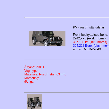
PV - rustfri stål udstyr
Front beskyttelses bøjle.
2942,- kr. (eksl. moms)
3677,50 kr. (inkl. moms)
394,228 Euro. (eksl. mo
art no : MED-296-IX
Årgang: 2011>
Vogntype:
Materiale: Rustfri stål, 63mm.
Montering:
Øvrigt: