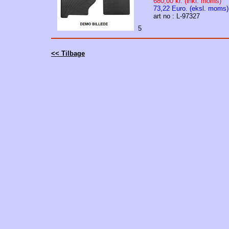
680,00 kr. (inkl. moms)
73,22 Euro. (eksl. moms)
art no : L-97327
5
<< Tilbage