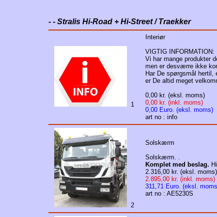
- - Stralis Hi-Road + Hi-Street / Traekker
Interiør
VIGTIG INFORMATION:
Vi har mange produkter de
men er desværre ikke ko
Har De spørgsmål hertil, el
er De altid meget velkomm
0,00 kr. (eksl. moms)
0,00 kr. (inkl. moms)
1
0,00 Euro. (eksl. moms)
art no : info
Solskærm
Solskærm. .
Komplet med beslag.
Hi
2.316,00 kr. (eksl. moms)
2.895,00 kr. (inkl. moms)
311,71 Euro. (eksl. moms
art no : AE5230S
2